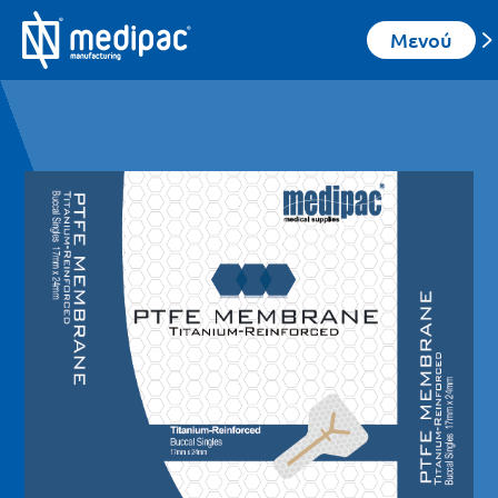
Μενού