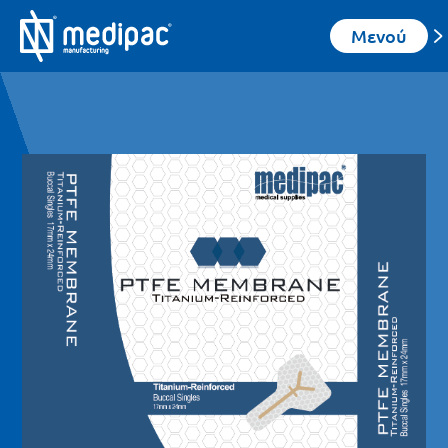
Μενού