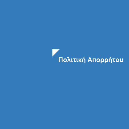
Πολιτική Απορρήτου