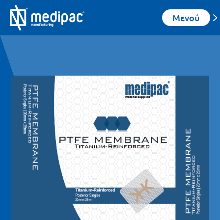
Μενού