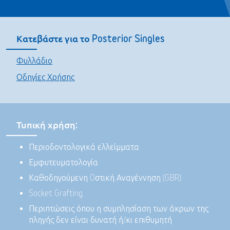
Κατεβάστε για το Posterior Singles
Φυλλάδιο
Οδηγίες Χρήσης
Τυπική χρήση:
Περιοδοντολογικά ελλείμματα
Εμφυτευματολογία
Καθοδηγούμενη Oστική Αναγέννηση (GBR)
Socket Grafting
Περιπτώσεις όπου η συμπλησίαση των άκρων της
πληγής δεν είναι δυνατή ή/κι επιθυμητή