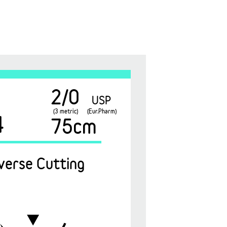
2/0
USP
(3 metric)
(Eur.Pharm)
4
75cm
verse Cutting