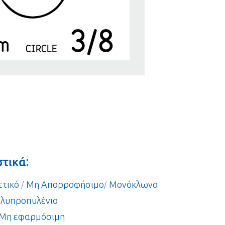
3/8
m
CIRCLE
τικά:
θετικό / Μη Απορροφήσιμο/ Μονόκλωνο
ολυπροπυλένιο
 Μη εφαρμόσιμη