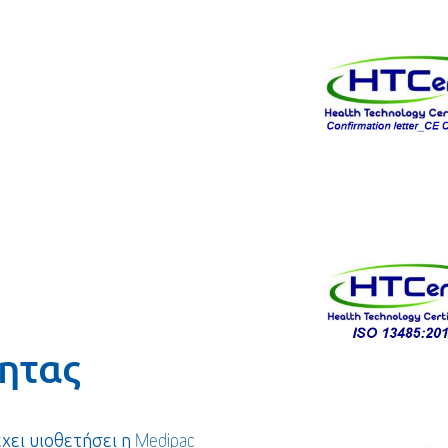
ητας
ει υιοθετήσει η Medipac