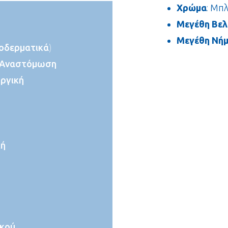
Χρώμα
: Μπ
Μεγέθη Βελ
Μεγέθη Νή
ποδερματικά)
ή Αναστόμωση
ργική
κή
ακού