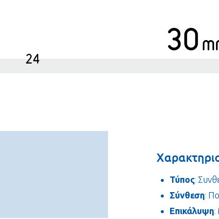
30
m
24
Χαρακτηρισ
Τύπος
: Συν
Σύνθεση
: Π
Επικάλυψη
: