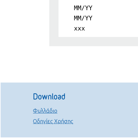
MM/YY
MM/YY
xxx
Download
Φυλλάδιο
Οδηγίες Χρήσης