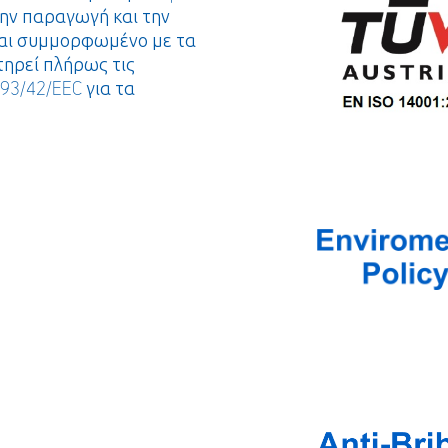
 την παραγωγή και την
ναι συμμορφωμένο με τα
τηρεί πλήρως τις
93/42/EEC για τα