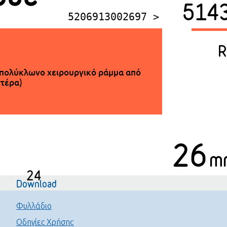
514
5206913002697 >
R
πολύκλωνο χειρουργικό ράμμα από
τέρα)
26
m
24
Download
Φυλλάδιο
Οδηγίες Χρήσης