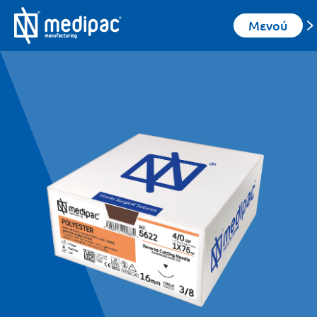
Μενού