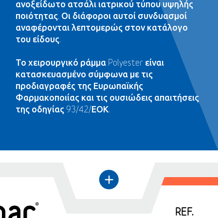
ανοξείδωτο ατσάλι ιατρικού τύπου υψηλής
ποιότητας. Οι διάφοροι αυτοί συνδυασμοί
αναφέρονται λεπτομερώς στον κατάλογο
του είδους.
Το χειρουργικό ράμμα Polyester είναι
κατασκευασμένο σύμφωνα με τις
προδιαγραφές της Ευρωπαϊκής
Φαρμακοποιίας και τις ουσιώδεις απαιτήσεις
της οδηγίας 93/42/ΕΟΚ.
←
+
REF.