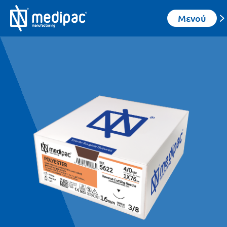
Μενού