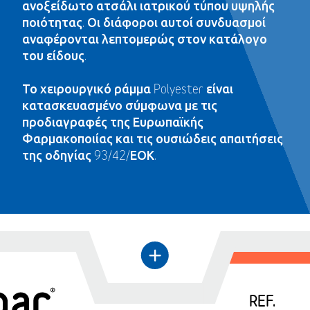
ανοξείδωτο ατσάλι ιατρικού τύπου υψηλής
ποιότητας. Οι διάφοροι αυτοί συνδυασμοί
αναφέρονται λεπτομερώς στον κατάλογο
του είδους.
Το χειρουργικό ράμμα Polyester είναι
κατασκευασμένο σύμφωνα με τις
προδιαγραφές της Ευρωπαϊκής
Φαρμακοποιίας και τις ουσιώδεις απαιτήσεις
της οδηγίας 93/42/ΕΟΚ.
←
+
REF.