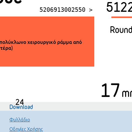
512
5206913002550 >
Round
πολύκλωνο χειρουργικό ράμμα από
τέρα)
17
m
24
Download
Φυλλάδιο
Οδηγίες Χρήσης