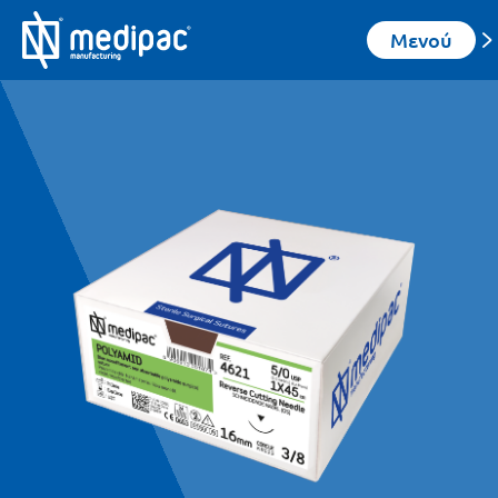
Μενού