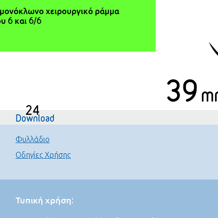
μονόκλωνο χειρουργικό ράμμα
 6 και 6/6
39
m
24
Download
Φυλλάδιο
Οδηγίες Χρήσης
Τυπική χρήση: