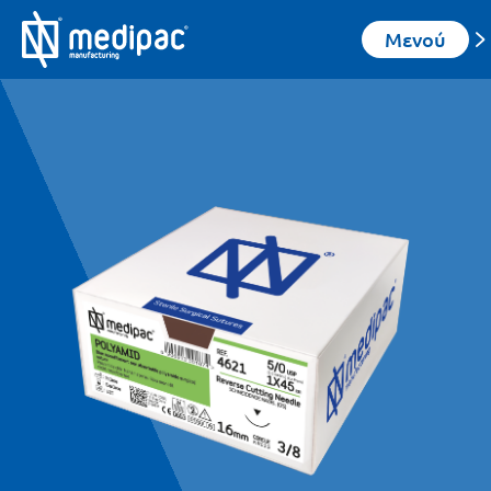
Μενού