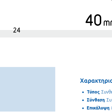
40
m
24
Χαρακτηρισ
Τύπος
: Συν
Σύνθεση
: Σ
Επικάλυψη
: