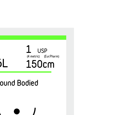
1
USP
(4 metric)
(Eur.Pharm)
6L
150cm
ound Bodied