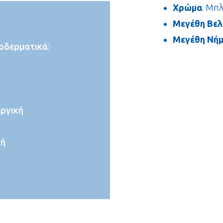
Χρώμα
: Μπ
Μεγέθη Βελ
Μεγέθη Νή
ποδερματικά)
ργική
κή