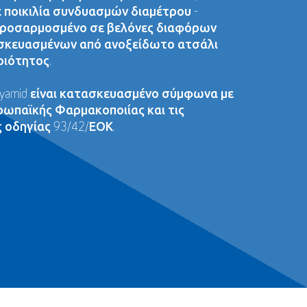
ε ποικιλία συνδυασμών διαμέτρου -
 προσαρμοσμένο σε βελόνες διαφόρων
σκευασμένων από ανοξείδωτο ατσάλι
οιότητος.
lyamid είναι κατασκευασμένο σύμφωνα με
ρωπαϊκής Φαρμακοποιίας και τις
 οδηγίας 93/42/ΕΟΚ.