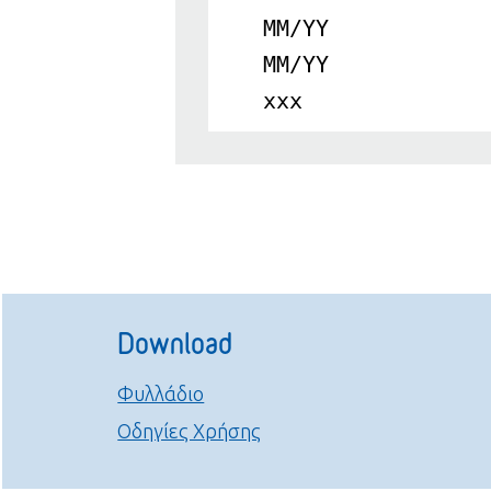
MM/YY
MM/YY
xxx
Download
Φυλλάδιο
Οδηγίες Χρήσης