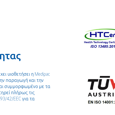
ητας
ει υιοθετήσει η Medipac
 την παραγωγή και την
ναι συμμορφωμένο με τα
τηρεί πλήρως τις
93/42/EEC για τα