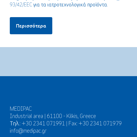
93/42/EEC για τα ιατροτεχνολογικά προϊόντα.
Περισσότερα
MEDIPAC
Industrial area | 61100 - Kilkis, Greece
Τηλ.: +30 2341 071991 | Fax: +30 2341 071979
info@medipac.gr