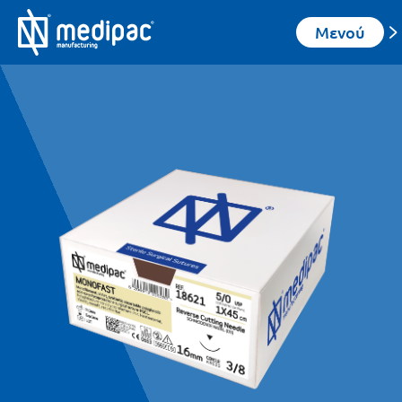
Μενού