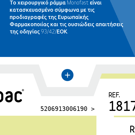
Το χειρουργικό ράμμα Monofast είναι
κατασκευασμένο σύμφωνα με τις
προδιαγραφές της Ευρωπαϊκής
Φαρμακοποιίας και τις ουσιώδεις απαιτήσεις
της οδηγίας 93/42/ΕΟΚ.
←
+
REF.
181
5206913006190 >
R