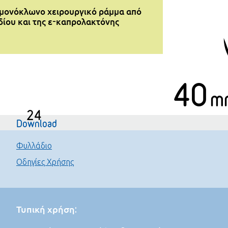
μονόκλωνο χειρουργικό ράμμα από
ίου και της ε-καπρολακτόνης
40
m
24
Download
Φυλλάδιο
Οδηγίες Χρήσης
Τυπική χρήση: