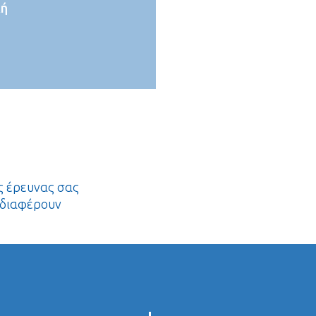
κή
ς έρευνας σας
νδιαφέρουν