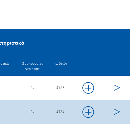
50cm
90cm
60cm
τηριστικά
ιστικά
Συσκευασίες
Κωδικός
Ανά Κουτί
+
24
4753
+
24
4754