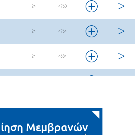
+
24
4763
+
24
4764
+
24
4684
+
24
4684-4
+
24
4685
οίηση Μεμβρανών
+
24
4695