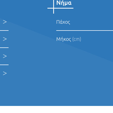
Νήμα
Πάχος
8/0 (0.4)
7/0 
Μήκος (cm)
6/0 (0.7)
5/0 
45cm
60c
4/0 (1.5)
3/0 
75cm
90c
2/0 (3)
0 (3
100cm
120
1 (4)
2 (5
150cm
180
3 (6)
4 (6
2X45cm
2X6
5 (7)
6 (8
3X75cm
4X4
7 (9)
5X70cm
5X7