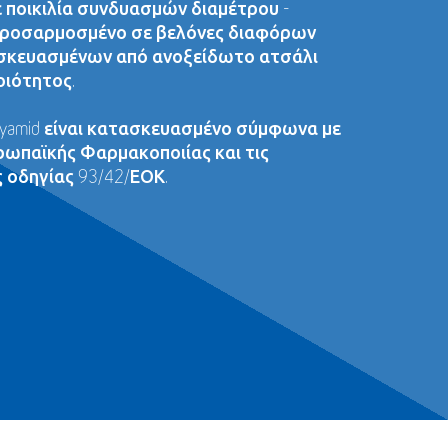
ε ποικιλία συνδυασμών διαμέτρου -
 προσαρμοσμένο σε βελόνες διαφόρων
σκευασμένων από ανοξείδωτο ατσάλι
οιότητος.
lyamid είναι κατασκευασμένο σύμφωνα με
ρωπαϊκής Φαρμακοποιίας και τις
 οδηγίας 93/42/ΕΟΚ.