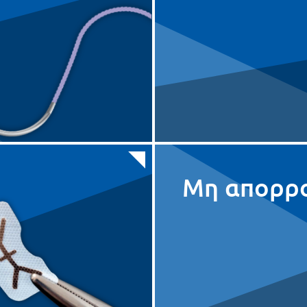
1
75cm
BLUE
N/A
5/0
75cm
BLUE
N/A
4/0
75cm
BLUE
N/A
Μη απορρ
0
90cm
BLUE
N/A
6/0
45cm
BLUE
N/A