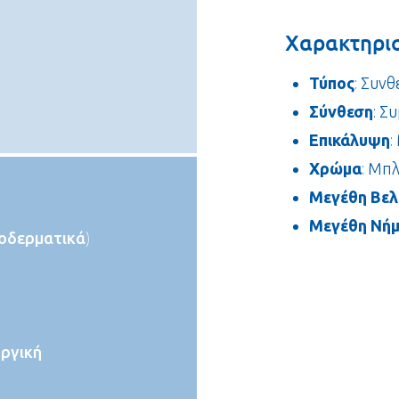
Χαρακτηρισ
Τύπος
: Συν
Σύνθεση
: Σ
Επικάλυψη
:
Χρώμα
: Μπ
Μεγέθη Βελ
Μεγέθη Νή
ποδερματικά)
ργική