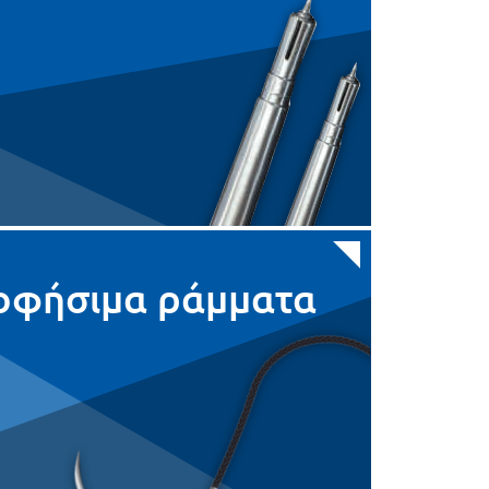
+
24
4696
+
24
4521-4
+
24
4522-4
οφήσιμα ράμματα
+
24
4575
+
24
4600