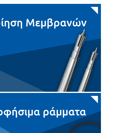
οίηση Μεμβρανών
οφήσιμα ράμματα