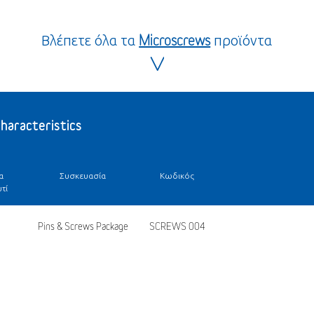
Βλέπετε όλα τα
Microscrews
προϊόντα
characteristics
α
Συσκευασία
Κωδικός
τί
Pins & Screws Package
SCREWS 004