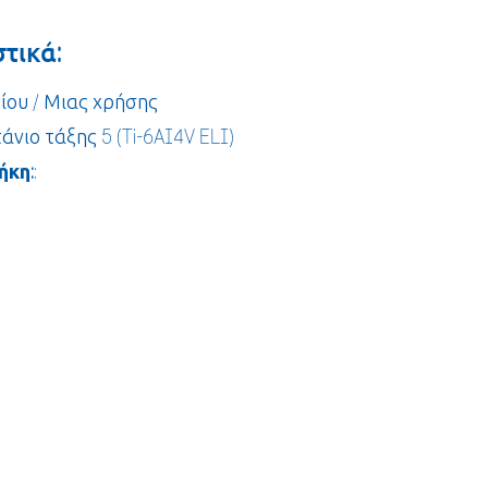
τικά:
νίου / Μιας χρήσης
ιτάνιο τάξης 5 (Ti-6AI4V ELI)
ήκη:
: