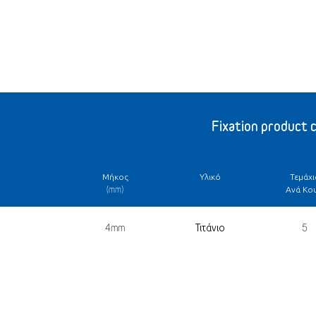
Fixation product 
Μήκος
Υλικό
Τεμάχι
(mm)
Ανά Κου
4mm
Τιτάνιο
5