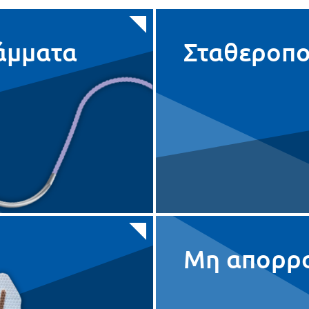
άμματα
Σταθεροπ
Μη απορρ