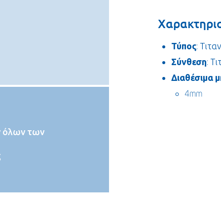
Χαρακτηρισ
Τύπος
: Τιτα
Σύνθεση
: Τ
Διαθέσιμα μ
4mm
 όλων των
ς